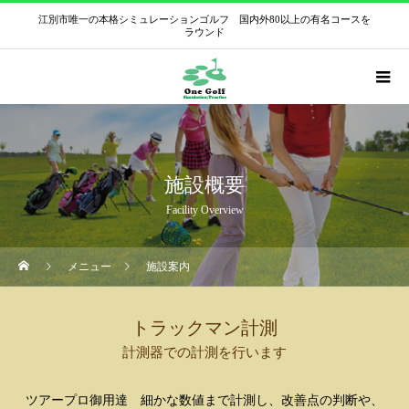
江別市唯一の本格シミュレーションゴルフ 国内外80以上の有名コースを
ラウンド
施設概要
Facility Overview
メニュー
施設案内
トラックマン計測
計測器での計測を行います
ツアープロ御用達 細かな数値まで計測し、改善点の判断や、