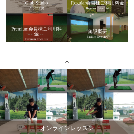
Club Studio
Regular会員様ご利用料金
クラブ工房
Regulear Price List
Premium会員様ご利用料
施設概要
金
Facility Overview
Premium Price List
オンラインレッスン